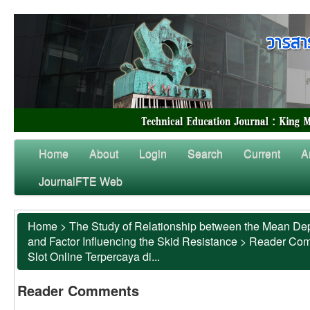
Home
About
Login
Search
Current
A
JournalFTE Web
Home
>
The Study of Relationship between the Mean Dep
and Factor Influencing the Skid Resistance
>
Reader Co
Slot Online Terpercaya di...
Reader Comments