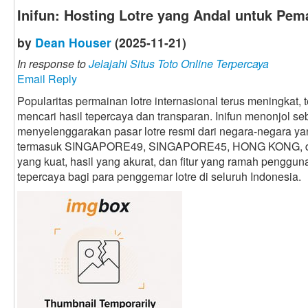
Inifun: Hosting Lotre yang Andal untuk Pem
by
Dean Houser
(2025-11-21)
In response to
Jelajahi Situs Toto Online Terpercaya
Email Reply
Popularitas permainan lotre internasional terus meningkat,
mencari hasil tepercaya dan transparan. Inifun menonjol se
menyelenggarakan pasar lotre resmi dari negara-negara yang
termasuk SINGAPORE49, SINGAPORE45, HONG KONG, 
yang kuat, hasil yang akurat, dan fitur yang ramah pengguna
tepercaya bagi para penggemar lotre di seluruh Indonesia.