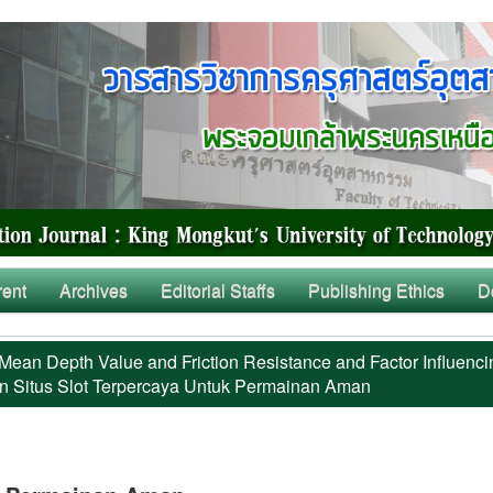
rent
Archives
Editorial Staffs
Publishing Ethics
D
Mean Depth Value and Friction Resistance and Factor Influenci
 Situs Slot Terpercaya Untuk Permainan Aman