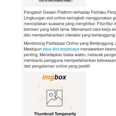
Pengaruh Desain Platform terhadap Perilaku Pe
Lingkungan slot online seringkali menggunakan gr
menciptakan suasana yang menghibur. Fitur-fitur
bermain yang lebih lama. Memahami cara kerja el
dan mempertahankan interaksi yang bertanggung
Mendorong Partisipasi Online yang Bertanggung
Meskipun
situs slot terpercaya
menawarkan keaman
penting. Menetapkan batas waktu, melacak penge
membantu pengguna mempertahankan kebiasaan s
dari pengalaman online yang positif.