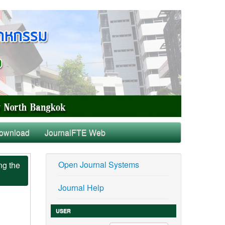
ownload
JournalFTE Web
Open Journal Systems
ng the
Journal Help
USER