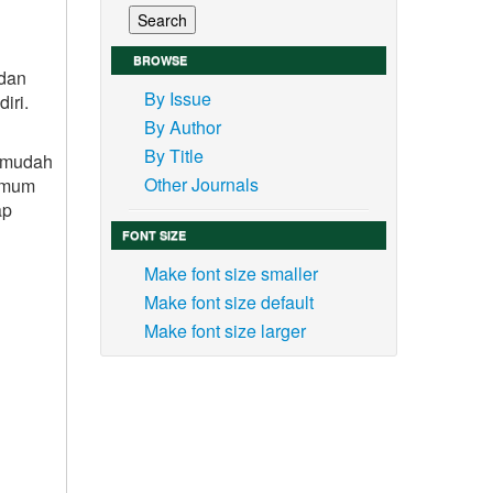
BROWSE
 dan
By Issue
iri.
By Author
By Title
n mudah
Other Journals
 umum
ap
FONT SIZE
Make font size smaller
Make font size default
Make font size larger