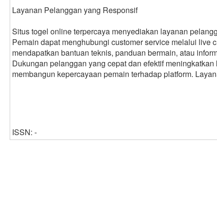
Layanan Pelanggan yang Responsif
Situs togel online terpercaya menyediakan layanan pelangg
Pemain dapat menghubungi customer service melalui live ch
mendapatkan bantuan teknis, panduan bermain, atau inform
Dukungan pelanggan yang cepat dan efektif meningkatka
membangun kepercayaan pemain terhadap platform. Layan
ISSN: -