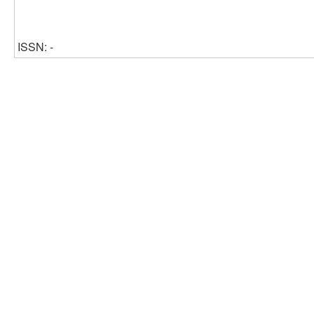
ISSN: -