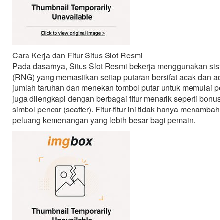
Cara Kerja dan Fitur Situs Slot Resmi
Pada dasarnya, Situs Slot Resmi bekerja menggunakan s
(RNG) yang memastikan setiap putaran bersifat acak dan a
jumlah taruhan dan menekan tombol putar untuk memulai per
juga dilengkapi dengan berbagai fitur menarik seperti bonus p
simbol pencar (scatter). Fitur-fitur ini tidak hanya menamb
peluang kemenangan yang lebih besar bagi pemain.