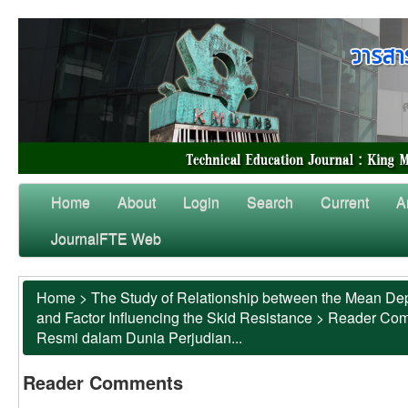
Home
About
Login
Search
Current
A
JournalFTE Web
Home
>
The Study of Relationship between the Mean Dep
and Factor Influencing the Skid Resistance
>
Reader Co
Resmi dalam Dunia Perjudian...
Reader Comments