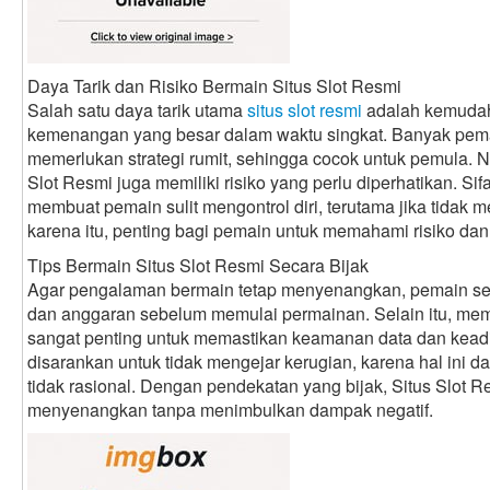
Daya Tarik dan Risiko Bermain Situs Slot Resmi
Salah satu daya tarik utama
situs slot resmi
adalah kemudah
kemenangan yang besar dalam waktu singkat. Banyak pemain
memerlukan strategi rumit, sehingga cocok untuk pemula. N
Slot Resmi juga memiliki risiko yang perlu diperhatikan. Sif
membuat pemain sulit mengontrol diri, terutama jika tidak 
karena itu, penting bagi pemain untuk memahami risiko dan
Tips Bermain Situs Slot Resmi Secara Bijak
Agar pengalaman bermain tetap menyenangkan, pemain s
dan anggaran sebelum memulai permainan. Selain itu, memi
sangat penting untuk memastikan keamanan data dan kead
disarankan untuk tidak mengejar kerugian, karena hal ini
tidak rasional. Dengan pendekatan yang bijak, Situs Slot 
menyenangkan tanpa menimbulkan dampak negatif.