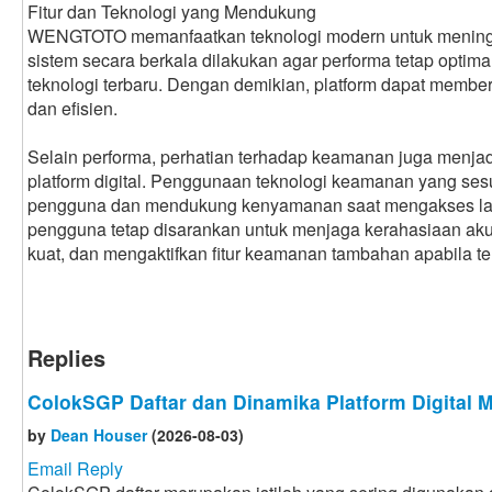
Fitur dan Teknologi yang Mendukung
WENGTOTO memanfaatkan teknologi modern untuk meningk
sistem secara berkala dilakukan agar performa tetap optim
teknologi terbaru. Dengan demikian, platform dapat member
dan efisien.
Selain performa, perhatian terhadap keamanan juga menja
platform digital. Penggunaan teknologi keamanan yang se
pengguna dan mendukung kenyamanan saat mengakses lay
pengguna tetap disarankan untuk menjaga kerahasiaan ak
kuat, dan mengaktifkan fitur keamanan tambahan apabila te
Replies
ColokSGP Daftar dan Dinamika Platform Digital M
by
Dean Houser
(2026-08-03)
Email Reply