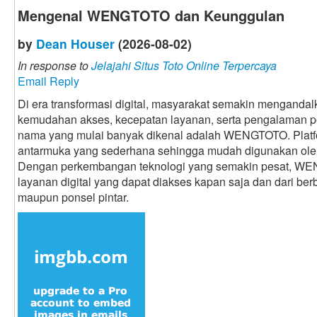
Mengenal WENGTOTO dan Keunggulan
by
Dean Houser
(2026-08-02)
In response to
Jelajahi Situs Toto Online Terpercaya
Email Reply
Di era transformasi digital, masyarakat semakin menganda
kemudahan akses, kecepatan layanan, serta pengalaman 
nama yang mulai banyak dikenal adalah WENGTOTO. Platfo
antarmuka yang sederhana sehingga mudah digunakan ole
Dengan perkembangan teknologi yang semakin pesat, W
layanan digital yang dapat diakses kapan saja dan dari ber
maupun ponsel pintar.