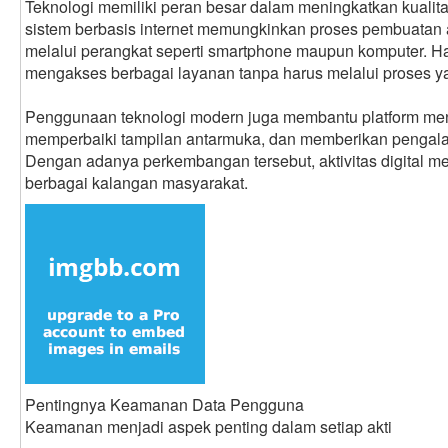
Teknologi memiliki peran besar dalam meningkatkan kualit
sistem berbasis internet memungkinkan proses pembuatan a
melalui perangkat seperti smartphone maupun komputer. H
mengakses berbagai layanan tanpa harus melalui proses ya
Penggunaan teknologi modern juga membantu platform menin
memperbaiki tampilan antarmuka, dan memberikan pengala
Dengan adanya perkembangan tersebut, aktivitas digital m
berbagai kalangan masyarakat.
Pentingnya Keamanan Data Pengguna
Keamanan menjadi aspek penting dalam setiap akti