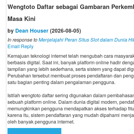
Wengtoto Daftar sebagai Gambaran Perkemb
Masa Kini
by
Dean Houser
(2026-08-05)
In response to
Menjelajahi Peran Situs Slot dalam Dunia Hi
Email Reply
Kemajuan teknologi internet telah mengubah cara masyara
berbasis digital. Saat ini, banyak platform online hadir 
tampilan yang lebih sederhana, serta sistem yang dapat di
Perubahan tersebut membuat proses pendaftaran dan penge
satu bagian penting dalam pengalaman pengguna.
Istilah wengtoto daftar sering digunakan dalam pembahas
sebuah platform online. Dalam dunia digital modern, penda
memungkinkan pengguna mendapatkan akses terhadap fitur
karena itu, sistem pendaftaran yang mudah dipahami menjad
oleh banyak pengguna internet.