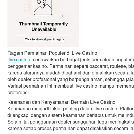
Ragam Permainan Populer di Live Casino
live casino
menawarkan berbagai jenis permainan populer ya
penggemar kasino. Permainan seperti baccarat, roulette, bla
karena aturannya mudah dipahami dan dimainkan secara l
oleh dealer profesional yang berpengalaman, sehingga jalan
Variasi permainan ini membuat live casino mampu memenu
preferensi.
Keamanan dan Kenyamanan Bermain Live Casino
Keamanan menjadi faktor penting dalam live casino. Platfo
dilengkapi dengan sistem keamanan berlapis untuk melindu
Selain itu, penggunaan dealer sungguhan juga meningkatk
karena setiap proses permainan dapat disaksikan secara 