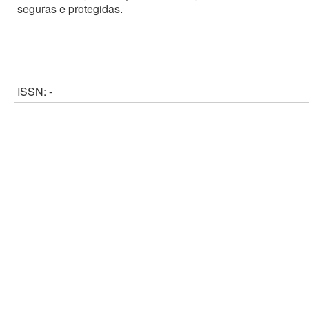
seguras e protegidas.
ISSN: -