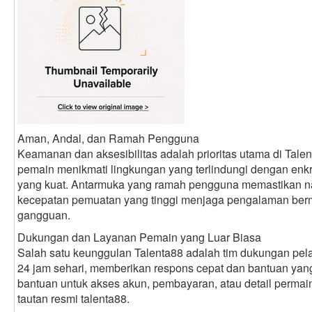
Aman, Andal, dan Ramah Pengguna
Keamanan dan aksesibilitas adalah prioritas utama di Talent
pemain menikmati lingkungan yang terlindungi dengan enk
yang kuat. Antarmuka yang ramah pengguna memastikan n
kecepatan pemuatan yang tinggi menjaga pengalaman berm
gangguan.
Dukungan dan Layanan Pemain yang Luar Biasa
Salah satu keunggulan Talenta88 adalah tim dukungan pela
24 jam sehari, memberikan respons cepat dan bantuan yang
bantuan untuk akses akun, pembayaran, atau detail permai
tautan resmi talenta88.