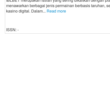
IBLBET merupakan istilah yang sering dikaitkan dengan pla
menawarkan berbagai jenis permainan berbasis taruhan, sep
kasino digital. Dalam...
Read more
ISSN: -