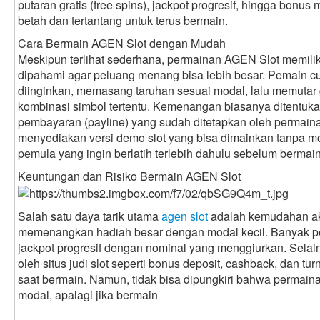
putaran gratis (free spins), jackpot progresif, hingga bo
betah dan tertantang untuk terus bermain.
Cara Bermain AGEN Slot dengan Mudah
Meskipun terlihat sederhana, permainan AGEN Slot memilik
dipahami agar peluang menang bisa lebih besar. Pemain c
diinginkan, memasang taruhan sesuai modal, lalu memutar
kombinasi simbol tertentu. Kemenangan biasanya ditentuka
pembayaran (payline) yang sudah ditetapkan oleh permaina
menyediakan versi demo slot yang bisa dimainkan tanpa m
pemula yang ingin berlatih terlebih dahulu sebelum bermai
Keuntungan dan Risiko Bermain AGEN Slot
Salah satu daya tarik utama
agen slot
adalah kemudahan ak
memenangkan hadiah besar dengan modal kecil. Banyak p
jackpot progresif dengan nominal yang menggiurkan. Selain
oleh situs judi slot seperti bonus deposit, cashback, dan t
saat bermain. Namun, tidak bisa dipungkiri bahwa permainan
modal, apalagi jika bermain