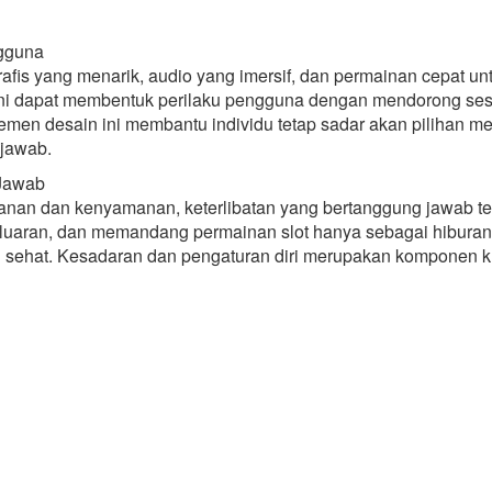
ngguna
afis yang menarik, audio yang imersif, dan permainan cepat un
 ini dapat membentuk perilaku pengguna dengan mendorong ses
emen desain ini membantu individu tetap sadar akan pilihan m
 jawab.
 Jawab
an dan kenyamanan, keterlibatan yang bertanggung jawab te
luaran, dan memandang permainan slot hanya sebagai hiburan
ehat. Kesadaran dan pengaturan diri merupakan komponen k