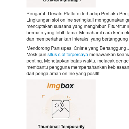
Pengaruh Desain Platform terhadap Perilaku Pe
Lingkungan slot online seringkali menggunakan gr
menciptakan suasana yang menghibur. Fitur-fitur
bermain yang lebih lama. Memahami cara kerja el
dan mempertahankan interaksi yang bertanggung
Mendorong Partisipasi Online yang Bertanggung
Meskipun
situs slot terpercaya
menawarkan keaman
penting. Menetapkan batas waktu, melacak penge
membantu pengguna mempertahankan kebiasaan s
dari pengalaman online yang positif.