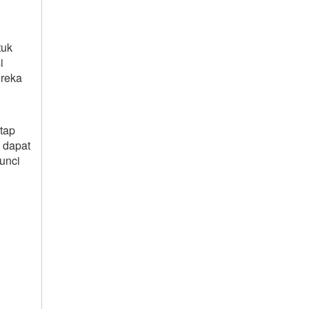
tuk
i
ereka
tap
 dapat
unci