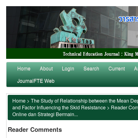
Home
About
Login
Search
Current
A
JournalFTE Web
Home
>
The Study of Relationship between the Mean Dep
and Factor Influencing the Skid Resistance
>
Reader Co
Online dan Strategi Bermain...
Reader Comments