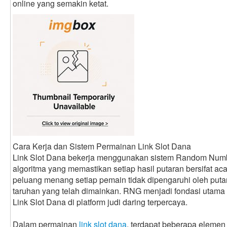
online yang semakin ketat.
Cara Kerja dan Sistem Permainan Link Slot Dana
Link Slot Dana bekerja menggunakan sistem Random Numb
algoritma yang memastikan setiap hasil putaran bersifat ac
peluang menang setiap pemain tidak dipengaruhi oleh pu
taruhan yang telah dimainkan. RNG menjadi fondasi utama
Link Slot Dana di platform judi daring terpercaya.
Dalam permainan
link slot dana
, terdapat beberapa elemen p