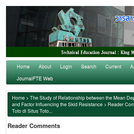
Home
About
Login
Search
Current
A
JournalFTE Web
Home
>
The Study of Relationship between the Mean Dep
and Factor Influencing the Skid Resistance
>
Reader Co
Toto di Situs Toto...
Reader Comments