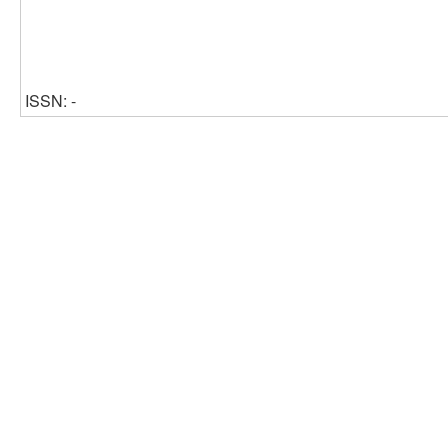
ISSN: -