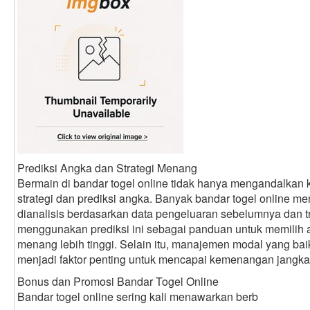
Prediksi Angka dan Strategi Menang
Bermain di bandar togel online tidak hanya mengandalkan 
strategi dan prediksi angka. Banyak bandar togel online me
dianalisis berdasarkan data pengeluaran sebelumnya dan 
menggunakan prediksi ini sebagai panduan untuk memilih
menang lebih tinggi. Selain itu, manajemen modal yang bai
menjadi faktor penting untuk mencapai kemenangan jangka
Bonus dan Promosi Bandar Togel Online
Bandar togel online sering kali menawarkan berb