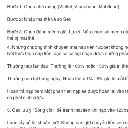
Bước 1: Chọn nhà mạng (Viettel, Vinaphone, Mobifone).
Bước 2: Nhập mã thẻ và số Seri.
Bước 3: Chọn đúng mệnh giá. Lưu ý: Nếu chọn sai mệnh giá
thể bị mất thẻ.
4. Những chương trình khuyến mãi nạp tiền 123bet không n
Khi thực hiện nạp tiền, bạn có cơ hội nhận được những phần 
Thưởng nạp lần đầu: Thường là 100% hoặc 150% giá trị thẻ
Thưởng nạp lại hàng ngày: Nhận thêm 1% - 5% giá trị mỗi l
Hoàn trả nạp tiền: Một phần tiền nạp sẽ được hoàn lại vào
có phát sinh cược.
5. Các lưu ý "Sống còn" để tránh mất tiền khi nạp vào 123be
Luôn lấy số tài khoản mới: Không bao giờ chuyển tiền vào s