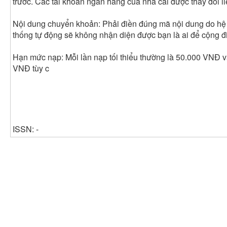
trước. Các tài khoản ngân hàng của nhà cái được thay đổi l
Nội dung chuyển khoản: Phải điền đúng mã nội dung do hệ 
thống tự động sẽ không nhận diện được bạn là ai để cộng đ
Hạn mức nạp: Mỗi lần nạp tối thiểu thường là 50.000 VNĐ v
VNĐ tùy c
ISSN: -