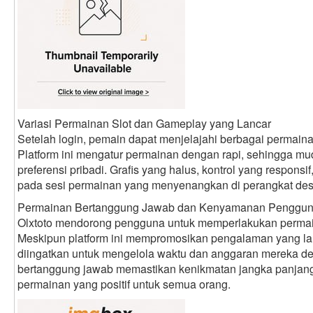
Variasi Permainan Slot dan Gameplay yang Lancar
Setelah login, pemain dapat menjelajahi berbagai permainan 
Platform ini mengatur permainan dengan rapi, sehingga m
preferensi pribadi. Grafis yang halus, kontrol yang responsif
pada sesi permainan yang menyenangkan di perangkat desk
Permainan Bertanggung Jawab dan Kenyamanan Penggu
Olxtoto mendorong pengguna untuk memperlakukan permain
Meskipun platform ini mempromosikan pengalaman yang la
diingatkan untuk mengelola waktu dan anggaran mereka d
bertanggung jawab memastikan kenikmatan jangka panjan
permainan yang positif untuk semua orang.