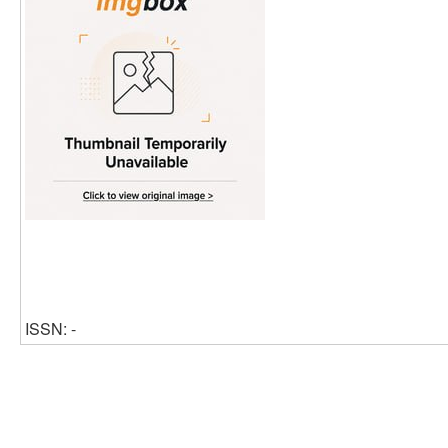
ISSN: -