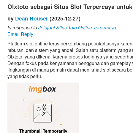
Olxtoto sebagai Situs Slot Terpercaya unt
by
Dean Houser
(2025-12-27)
In response to
Jelajahi Situs Toto Online Terpercaya
Email Reply
Platform slot online terus berkembang popularitasnya kar
hiburan, dan sistem yang andal. Salah satu platform yang s
Olxtoto, yang dikenal karena proses loginnya yang sederha
Dengan fokus pada kenyamanan pengguna dan gameplay ya
lingkungan di mana pemain dapat menikmati slot secara be
yang tidak perlu.