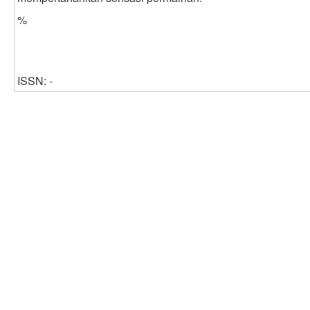
%
ISSN: -