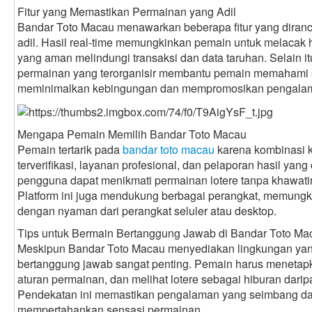
Fitur yang Memastikan Permainan yang Adil
Bandar Toto Macau menawarkan beberapa fitur yang diran
adil. Hasil real-time memungkinkan pemain untuk melacak h
yang aman melindungi transaksi dan data taruhan. Selain itu
permainan yang terorganisir membantu pemain memahami s
meminimalkan kebingungan dan mempromosikan pengalama
Mengapa Pemain Memilih Bandar Toto Macau
Pemain tertarik pada
bandar toto macau
karena kombinasi k
terverifikasi, layanan profesional, dan pelaporan hasil yan
pengguna dapat menikmati permainan lotere tanpa khawatir
Platform ini juga mendukung berbagai perangkat, memungki
dengan nyaman dari perangkat seluler atau desktop.
Tips untuk Bermain Bertanggung Jawab di Bandar Toto Ma
Meskipun Bandar Toto Macau menyediakan lingkungan yan
bertanggung jawab sangat penting. Pemain harus menetap
aturan permainan, dan melihat lotere sebagai hiburan dari
Pendekatan ini memastikan pengalaman yang seimbang d
mempertahankan sensasi permainan.