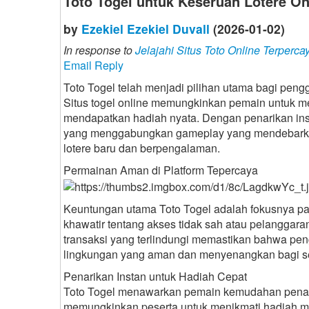
Toto Togel untuk Keseruan Lotere On
by
Ezekiel Ezekiel Duvall
(2026-01-02)
In response to
Jelajahi Situs Toto Online Terperca
Email Reply
Toto Togel telah menjadi pilihan utama bagi pe
Situs togel online memungkinkan pemain untuk 
mendapatkan hadiah nyata. Dengan penarikan ins
yang menggabungkan gameplay yang mendebarkan
lotere baru dan berpengalaman.
Permainan Aman di Platform Tepercaya
Keuntungan utama Toto Togel adalah fokusnya pa
khawatir tentang akses tidak sah atau pelanggara
transaksi yang terlindungi memastikan bahwa p
lingkungan yang aman dan menyenangkan bagi s
Penarikan Instan untuk Hadiah Cepat
Toto Togel menawarkan pemain kemudahan penari
memungkinkan peserta untuk menikmati hadiah mer