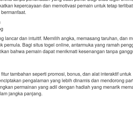
tkan kepercayaan dan memotivasi pemain untuk tetap terlibat
 bermanfaat.
a
g lancar dan intuitif. Memilih angka, memasang taruhan, dan 
k pemula. Bagi situs togel online, antarmuka yang ramah pen
ikan bahwa pemain dapat menikmati kesenangan tanpa gang
tur tambahan seperti promosi, bonus, dan alat interaktif untuk
menciptakan pengalaman yang lebih dinamis dan mendorong part
abungkan permainan yang adil dengan hadiah yang menarik mem
alam jangka panjang.