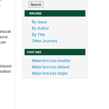
,
BROWSE
By Issue
By Author
melacak
By Title
gguna
Other Journals
guan
FONT SIZE
Make font size smaller
isipasi
Make font size default
astikan
Make font size larger