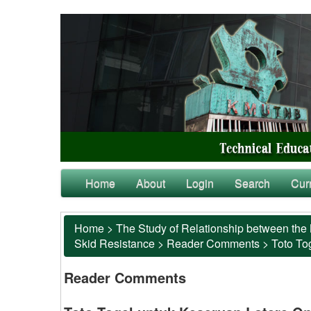
Home
About
Login
Search
Cur
Home
>
The Study of Relationship between the 
Skid Resistance
>
Reader Comments
>
Toto To
Reader Comments