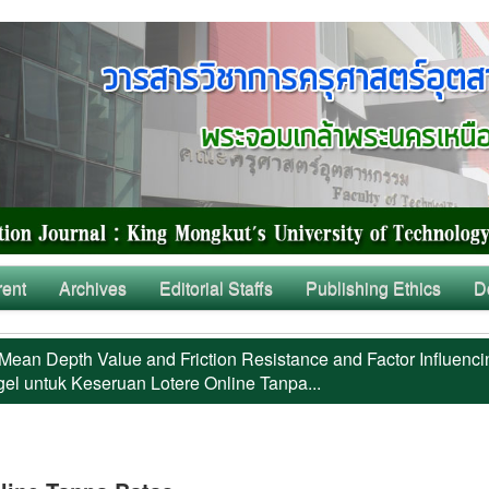
rent
Archives
Editorial Staffs
Publishing Ethics
D
Mean Depth Value and Friction Resistance and Factor Influenci
gel untuk Keseruan Lotere Online Tanpa...