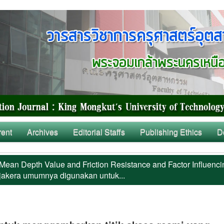
rent
Archives
Editorial Staffs
Publishing Ethics
D
Mean Depth Value and Friction Resistance and Factor Influenci
jakera umumnya digunakan untuk...