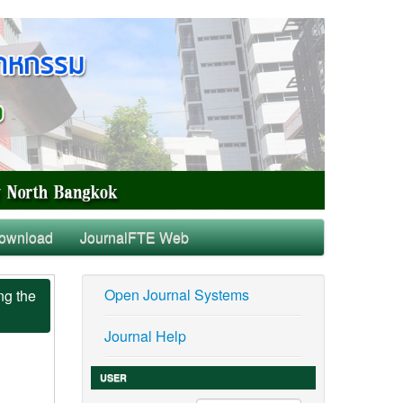
ownload
JournalFTE Web
Open Journal Systems
ng the
Journal Help
USER