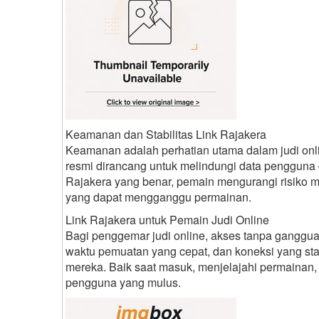
Keamanan dan Stabilitas Link Rajakera
Keamanan adalah perhatian utama dalam judi onli
resmi dirancang untuk melindungi data penggun
Rajakera yang benar, pemain mengurangi risiko me
yang dapat mengganggu permainan.
Link Rajakera untuk Pemain Judi Online
Bagi penggemar judi online, akses tanpa ganggua
waktu pemuatan yang cepat, dan koneksi yang sta
mereka. Baik saat masuk, menjelajahi permainan
pengguna yang mulus.