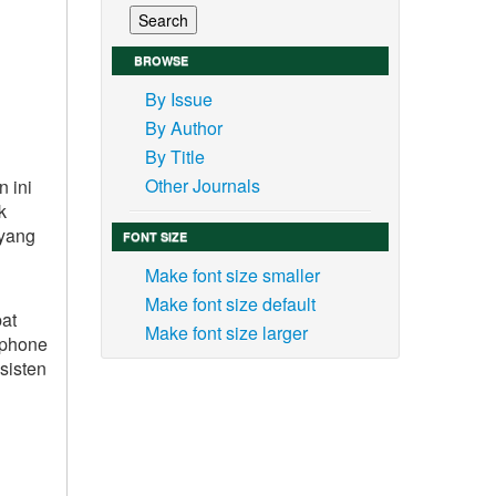
BROWSE
By Issue
By Author
By Title
Other Journals
 ini
k
 yang
FONT SIZE
Make font size smaller
Make font size default
at
Make font size larger
tphone
sisten