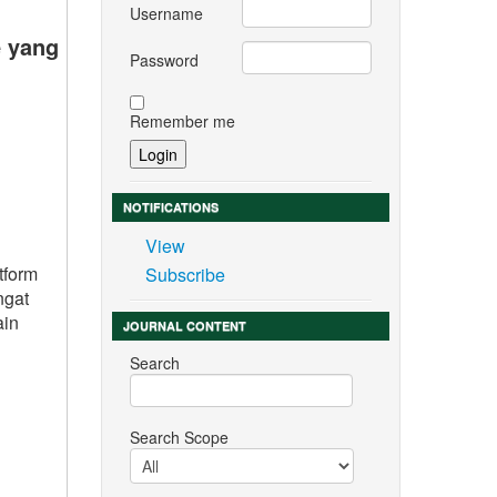
Username
e yang
Password
Remember me
NOTIFICATIONS
View
tform
Subscribe
ngat
ain
JOURNAL CONTENT
Search
Search Scope