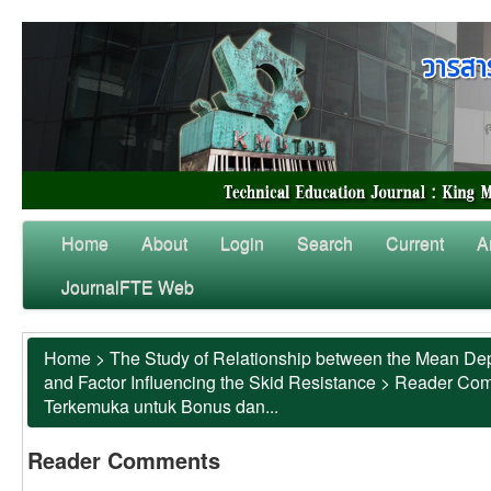
Home
About
Login
Search
Current
A
JournalFTE Web
Home
>
The Study of Relationship between the Mean Dep
and Factor Influencing the Skid Resistance
>
Reader Co
Terkemuka untuk Bonus dan...
Reader Comments