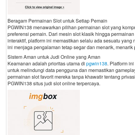
Beragam Permainan Slot untuk Setiap Pemain
PGWIN138 menawarkan pilihan permainan slot yang komp
preferensi pemain. Dari mesin slot klasik hingga permaina
interaktif, platform ini memastikan selalu ada sesuatu ya
ini menjaga pengalaman tetap segar dan menarik, menarik 
Sistem Aman untuk Judi Online yang Aman
Keamanan adalah prioritas utama di
pgwin138
. Platform i
untuk melindungi data pengguna dan memastikan gameplay
permainan slot favorit mereka tanpa khawatir tentang priv
PGWIN138 situs judi slot online terpercaya.