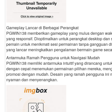
Gameplay Lancar di Berbagai Perangkat
PGWIN138 memberikan gameplay yang mulus dengan waktu
yang responsif. Dioptimalkan untuk perangkat desktop dan 
pemain untuk menikmati sesi permainan tanpa gangguan di
yang lancar meningkatkan pengalaman bermain game seca
Antarmuka Ramah Pengguna untuk Navigasi Mudah
PGWIN138 memiliki antarmuka intuitif yang dirancang unt
dengan cepat menemukan permainan pilihan mereka, mengel
promosi dengan mudah. Desain yang ramah pengguna ini 
nyaman dan menyenangkan.