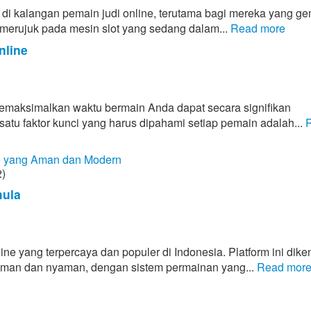
r di kalangan pemain judi online, terutama bagi mereka yang g
 merujuk pada mesin slot yang sedang dalam...
Read more
nline
memaksimalkan waktu bermain Anda dapat secara signifikan
tu faktor kunci yang harus dipahami setiap pemain adalah...
ne yang Aman dan Modern
)
mula
line yang terpercaya dan populer di Indonesia. Platform ini dike
man dan nyaman, dengan sistem permainan yang...
Read mor