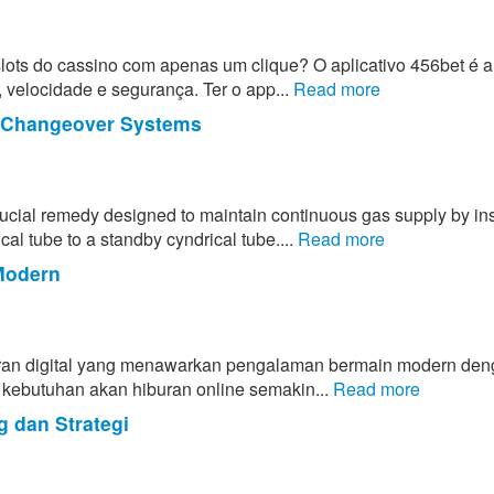
 slots do cassino com apenas um clique? O aplicativo 456bet é a
, velocidade e segurança. Ter o app...
Read more
s Changeover Systems
ial remedy designed to maintain continuous gas supply by ins
al tube to a standby cyndrical tube....
Read more
 Modern
iburan digital yang menawarkan pengalaman bermain modern de
i, kebutuhan akan hiburan online semakin...
Read more
g dan Strategi