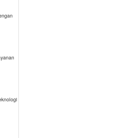
dengan
layanan
eknologi