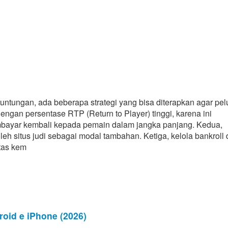
ntungan, ada beberapa strategi yang bisa diterapkan agar pe
dengan persentase RTP (Return to Player) tinggi, karena ini
bayar kembali kepada pemain dalam jangka panjang. Kedua,
eh situs judi sebagai modal tambahan. Ketiga, kelola bankroll
atas kem
roid e iPhone (2026)