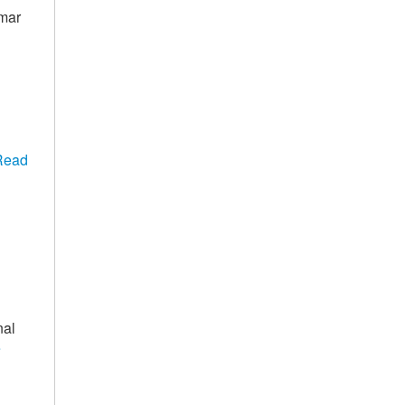
emar
Read
nal
e