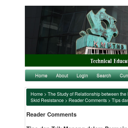
Home
About
Login
Search
Cur
Home
>
The Study of Relationship between the 
Skid Resistance
>
Reader Comments
>
Tips d
Reader Comments