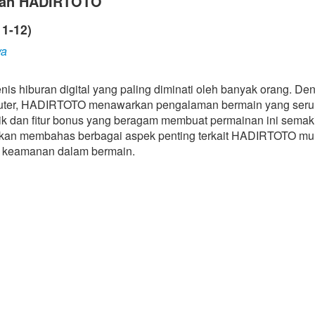
inan HADIRTOTO
1-12)
ya
is hiburan digital yang paling diminati oleh banyak orang. De
puter, HADIRTOTO menawarkan pengalaman bermain yang seru
rik dan fitur bonus yang beragam membuat permainan ini semak
a akan membahas berbagai aspek penting terkait HADIRTOTO mul
gga keamanan dalam bermain.