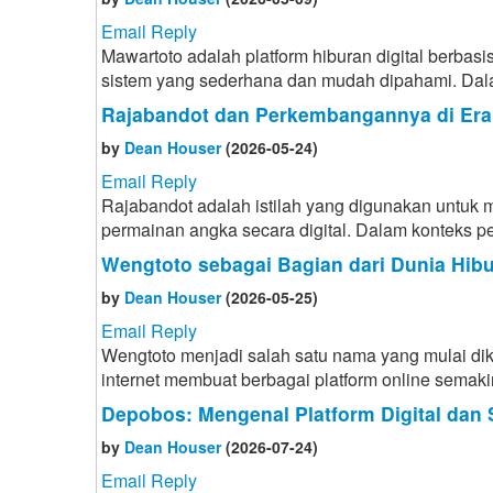
Email Reply
Mawartoto adalah platform hiburan digital berbas
sistem yang sederhana dan mudah dipahami. Dala
Rajabandot dan Perkembangannya di Era 
by
Dean Houser
(2026-05-24)
Email Reply
Rajabandot adalah istilah yang digunakan untuk
permainan angka secara digital. Dalam konteks p
Wengtoto sebagai Bagian dari Dunia Hibu
by
Dean Houser
(2026-05-25)
Email Reply
Wengtoto menjadi salah satu nama yang mulai di
internet membuat berbagai platform online semak
Depobos: Mengenal Platform Digital dan 
by
Dean Houser
(2026-07-24)
Email Reply