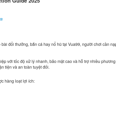
ction Guide 2025
ya
 bài đổi thưởng, bắn cá hay nổ hũ tại Vua99, người chơi cần nạp
iệp với tốc độ xử lý nhanh, bảo mật cao và hỗ trợ nhiều phương
n tiện và an toàn tuyệt đối.
 hàng loạt lợi ích: