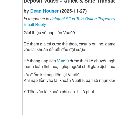
Deposit Vua99 - Quick & Safe Transa
by
Dean Houser
(2025-11-27)
In response to
Jelajahi Situs Toto Online Terperca
Email Reply
Giới thiệu về nạp tiền Vua99
Để tham gia cá cược thể thao, casino online, game
vào tài khoản để bắt đầu đặt cược.
Hệ thống nạp tiền
Vua99
được thiết kế chuyên ngh
thanh toán linh hoạt, giúp người chơi giao dịch thuậ
Ưu điểm khi nạp tiền tại Vua99
Khi nạp tiền vào tài khoản Vua99, bạn sẽ nhận được
⚡ Tiền vào tài khoản chỉ sau 1 – 3 phút