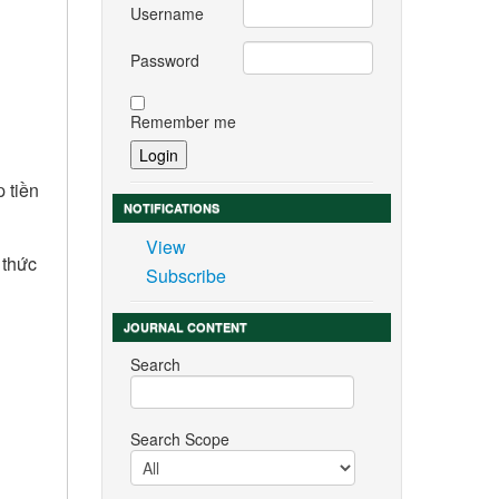
Username
Password
Remember me
 tiền
NOTIFICATIONS
View
 thức
Subscribe
JOURNAL CONTENT
Search
Search Scope