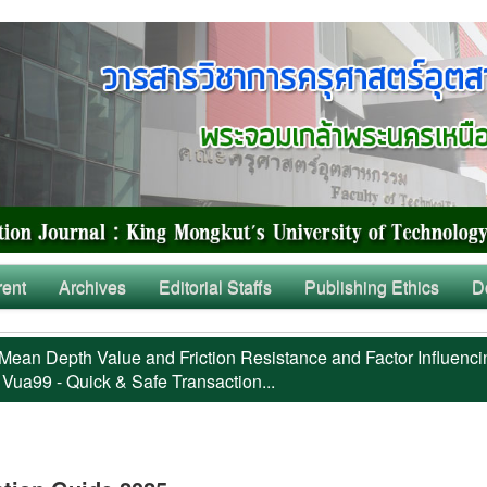
rent
Archives
Editorial Staffs
Publishing Ethics
D
Mean Depth Value and Friction Resistance and Factor Influenci
 Vua99 - Quick & Safe Transaction...