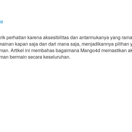
ya
rik perhatian karena aksesibilitas dan antarmukanya yang ram
ainan kapan saja dan dari mana saja, menjadikannya pilihan 
aman. Artikel ini membahas bagaimana Mango4d memastikan a
man bermain secara keseluruhan.