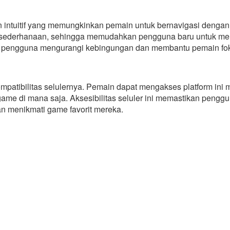
intuitif yang memungkinkan pemain untuk bernavigasi denga
 kesederhanaan, sehingga memudahkan pengguna baru untuk 
mah pengguna mengurangi kebingungan dan membantu pemain fo
mpatibilitas selulernya. Pemain dapat mengakses platform ini m
ame di mana saja. Aksesibilitas seluler ini memastikan penggu
n menikmati game favorit mereka.