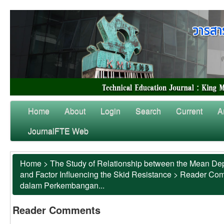
Home
About
Login
Search
Current
A
JournalFTE Web
Home
>
The Study of Relationship between the Mean Dep
and Factor Influencing the Skid Resistance
>
Reader Co
dalam Perkembangan...
Reader Comments