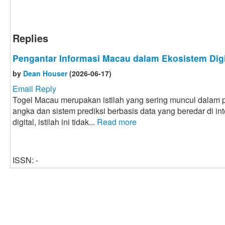
Replies
Pengantar Informasi Macau dalam Ekosistem Dig
by
Dean Houser
(2026-06-17)
Email Reply
Togel Macau merupakan istilah yang sering muncul dala
angka dan sistem prediksi berbasis data yang beredar di i
digital, istilah ini tidak...
Read more
ISSN: -