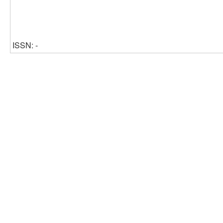
ISSN: -