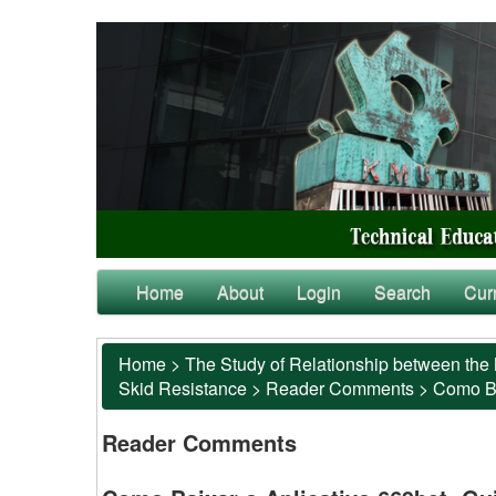
Home
About
Login
Search
Cur
Home
>
The Study of Relationship between the 
Skid Resistance
>
Reader Comments
>
Como Ba
Reader Comments