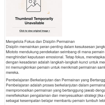
Mengelola Fokus dan Disiplin Permainan
Disiplin memainkan peran penting dalam kesuksesan jangka 
Miototo mendukung pendekatan seimbang di mana pemain
menghindari keputusan emosional. Tetap fokus, menetapkan
dengan kesadaran adalah langkah-langkah kunci untuk menan
ini memungkinkan pemain untuk menikmati permainan samb
mereka.
Pembelajaran Berkelanjutan dan Permainan yang Bertang
Pembelajaran adalah proses berkelanjutan dalam permaina
mempromosikan permainan yang bertanggung jawab deng
merefleksikan pengalaman dan menyesuaikan strategi jika d
sebagai kesempatan belajar membantu pemain tumbuh lebih 