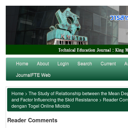
Home
About
Login
Search
Current
A
JournalFTE Web
Home
>
The Study of Relationship between the Mean Dep
and Factor Influencing the Skid Resistance
>
Reader Co
dengan Togel Online Miototo
Reader Comments