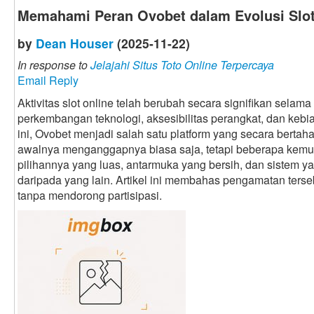
Memahami Peran Ovobet dalam Evolusi Slot 
by
Dean Houser
(2025-11-22)
In response to
Jelajahi Situs Toto Online Terpercaya
Email Reply
Aktivitas slot online telah berubah secara signifikan selama
perkembangan teknologi, aksesibilitas perangkat, dan kebia
ini, Ovobet menjadi salah satu platform yang secara berta
awalnya menganggapnya biasa saja, tetapi beberapa kemu
pilihannya yang luas, antarmuka yang bersih, dan sistem y
daripada yang lain. Artikel ini membahas pengamatan terse
tanpa mendorong partisipasi.