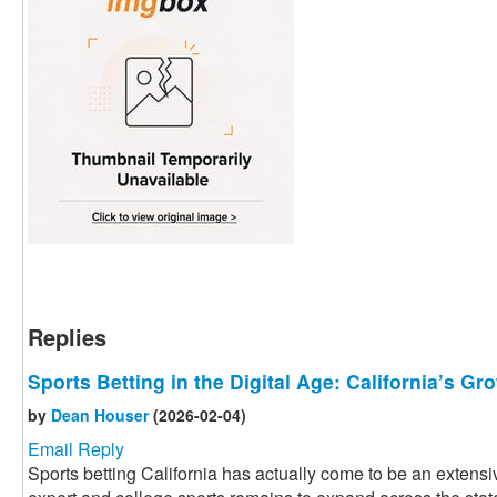
Replies
Sports Betting in the Digital Age: California’s G
by
Dean Houser
(2026-02-04)
Email Reply
Sports betting California has actually come to be an extensiv