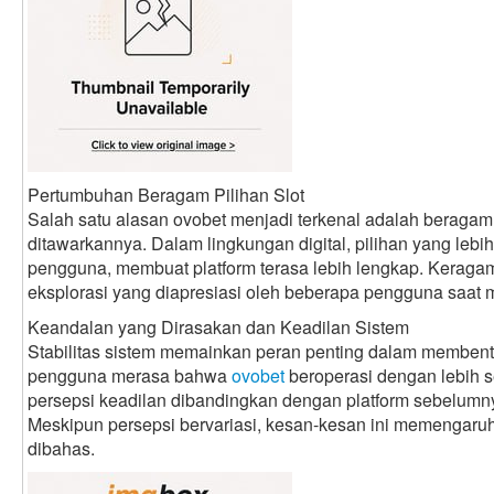
Pertumbuhan Beragam Pilihan Slot
Salah satu alasan ovobet menjadi terkenal adalah beragam
ditawarkannya. Dalam lingkungan digital, pilihan yang leb
pengguna, membuat platform terasa lebih lengkap. Keragama
eksplorasi yang diapresiasi oleh beberapa pengguna saat m
Keandalan yang Dirasakan dan Keadilan Sistem
Stabilitas sistem memainkan peran penting dalam memben
pengguna merasa bahwa
ovobet
beroperasi dengan lebih se
persepsi keadilan dibandingkan dengan platform sebelumn
Meskipun persepsi bervariasi, kesan-kesan ini memengaruhi
dibahas.