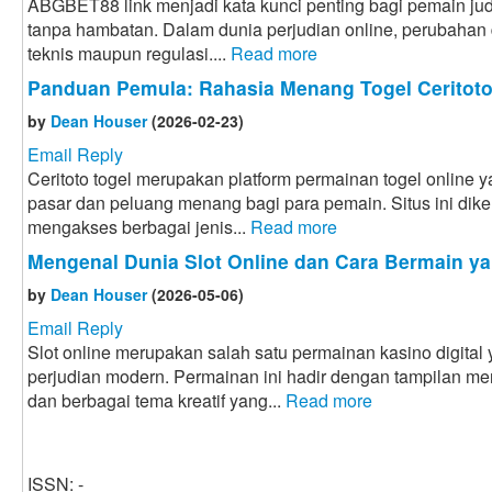
ABGBET88 link menjadi kata kunci penting bagi pemain judi
tanpa hambatan. Dalam dunia perjudian online, perubahan 
teknis maupun regulasi....
Read more
Panduan Pemula: Rahasia Menang Togel Ceritot
by
Dean Houser
(2026-02-23)
Email Reply
Ceritoto togel merupakan platform permainan togel online
pasar dan peluang menang bagi para pemain. Situs ini di
mengakses berbagai jenis...
Read more
Mengenal Dunia Slot Online dan Cara Bermain 
by
Dean Houser
(2026-05-06)
Email Reply
Slot online merupakan salah satu permainan kasino digital 
perjudian modern. Permainan ini hadir dengan tampilan men
dan berbagai tema kreatif yang...
Read more
ISSN: -