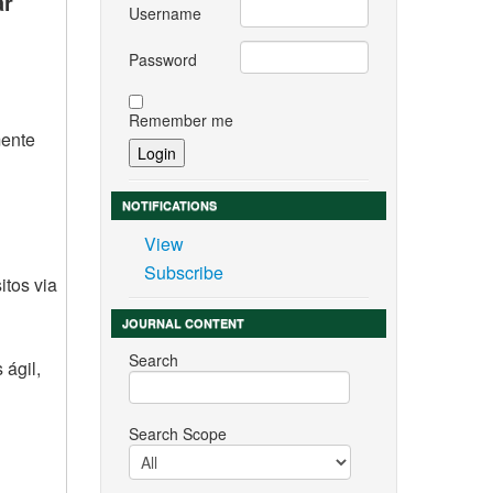
ar
Username
Password
Remember me
mente
NOTIFICATIONS
View
Subscribe
itos via
JOURNAL CONTENT
Search
 ágil,
Search Scope