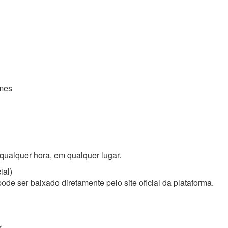
ames
 qualquer hora, em qualquer lugar.
ial)
ode ser baixado diretamente pelo site oficial da plataforma.
r