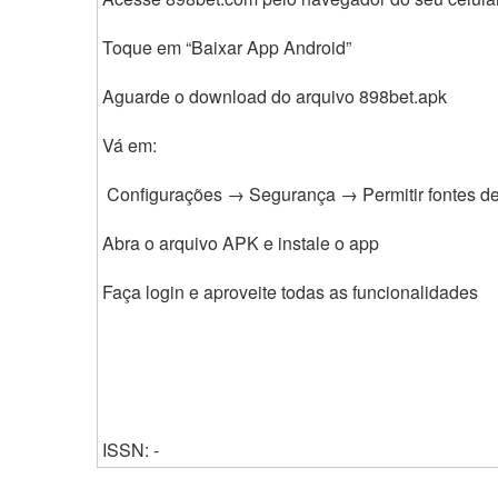
Toque em “Baixar App Android”
Aguarde o download do arquivo 898bet.apk
Vá em:
Configurações → Segurança → Permitir fontes d
Abra o arquivo APK e instale o app
Faça login e aproveite todas as funcionalidades
ISSN: -