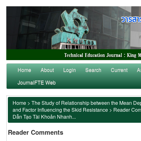
Home
About
Login
Search
Current
A
JournalFTE Web
Home
>
The Study of Relationship between the Mean Dep
and Factor Influencing the Skid Resistance
>
Reader Co
Dẫn Tạo Tài Khoản Nhanh...
Reader Comments