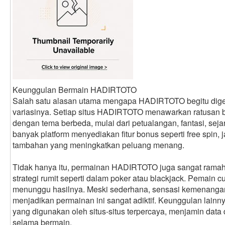
Keunggulan Bermain HADIRTOTO
Salah satu alasan utama mengapa HADIRTOTO begitu digema
variasinya. Setiap situs HADIRTOTO menawarkan ratusan b
dengan tema berbeda, mulai dari petualangan, fantasi, seja
banyak platform menyediakan fitur bonus seperti free spin, j
tambahan yang meningkatkan peluang menang.
Tidak hanya itu, permainan HADIRTOTO juga sangat ramah 
strategi rumit seperti dalam poker atau blackjack. Pemain 
menunggu hasilnya. Meski sederhana, sensasi kemenanga
menjadikan permainan ini sangat adiktif. Keunggulan lai
yang digunakan oleh situs-situs terpercaya, menjamin data
selama bermain.