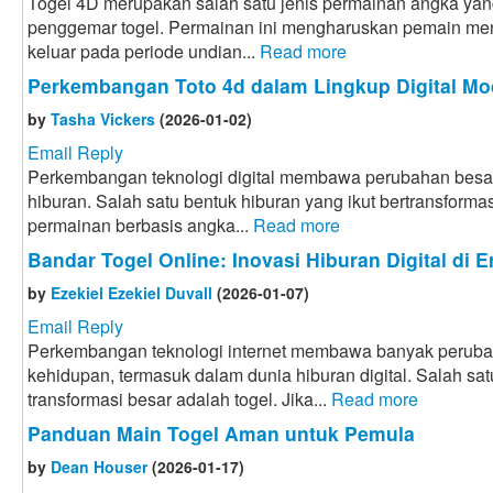
Togel 4D merupakan salah satu jenis permainan angka yan
penggemar togel. Permainan ini mengharuskan pemain men
keluar pada periode undian...
Read more
Perkembangan Toto 4d dalam Lingkup Digital Mo
by
Tasha Vickers
(2026-01-02)
Email Reply
Perkembangan teknologi digital membawa perubahan besa
hiburan. Salah satu bentuk hiburan yang ikut bertransforma
permainan berbasis angka...
Read more
Bandar Togel Online: Inovasi Hiburan Digital di E
by
Ezekiel Ezekiel Duvall
(2026-01-07)
Email Reply
Perkembangan teknologi internet membawa banyak peruba
kehidupan, termasuk dalam dunia hiburan digital. Salah s
transformasi besar adalah togel. Jika...
Read more
Panduan Main Togel Aman untuk Pemula
by
Dean Houser
(2026-01-17)