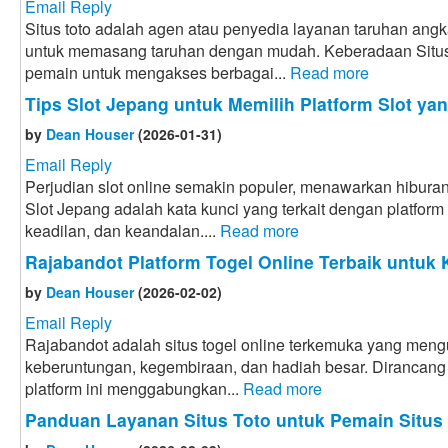
Email Reply
Situs toto adalah agen atau penyedia layanan taruhan an
untuk memasang taruhan dengan mudah. Keberadaan Situ
pemain untuk mengakses berbagai...
Read more
Tips Slot Jepang untuk Memilih Platform Slot ya
by
Dean Houser
(2026-01-31)
Email Reply
Perjudian slot online semakin populer, menawarkan hibura
Slot Jepang adalah kata kunci yang terkait dengan platfo
keadilan, dan keandalan....
Read more
Rajabandot Platform Togel Online Terbaik untuk
by
Dean Houser
(2026-02-02)
Email Reply
Rajabandot adalah situs togel online terkemuka yang men
keberuntungan, kegembiraan, dan hadiah besar. Dirancang 
platform ini menggabungkan...
Read more
Panduan Layanan Situs Toto untuk Pemain Situs 