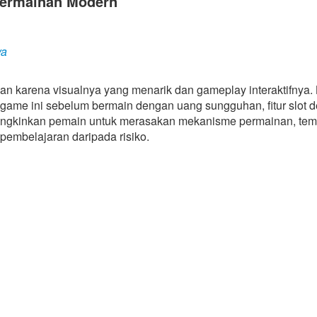
ermainan Modern
ya
atian karena visualnya yang menarik dan gameplay interaktifnya.
ame ini sebelum bermain dengan uang sungguhan, fitur slot 
ungkinkan pemain untuk merasakan mekanisme permainan, tem
 pembelajaran daripada risiko.