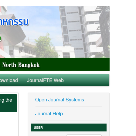
ownload
JournalFTE Web
Open Journal Systems
ng the
Journal Help
USER