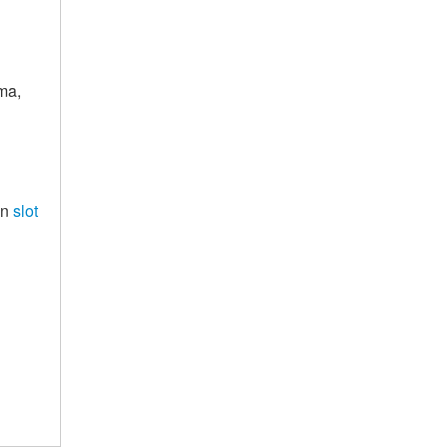
ma,
an
slot