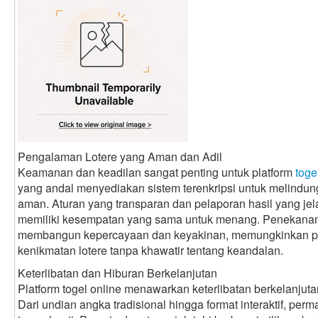
Pengalaman Lotere yang Aman dan Adil
Keamanan dan keadilan sangat penting untuk platform
toge
yang andal menyediakan sistem terenkripsi untuk melindun
aman. Aturan yang transparan dan pelaporan hasil yang 
memiliki kesempatan yang sama untuk menang. Penekanan
membangun kepercayaan dan keyakinan, memungkinkan p
kenikmatan lotere tanpa khawatir tentang keandalan.
Keterlibatan dan Hiburan Berkelanjutan
Platform togel online menawarkan keterlibatan berkelanjuta
Dari undian angka tradisional hingga format interaktif, pe