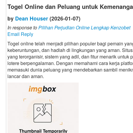
Togel Online dan Peluang untuk Kemenanga
by
Dean Houser
(2026-01-07)
In response to
Pilihan Perjudian Online Lengkap Kenzobet
Email Reply
Togel online telah menjadi pilihan populer bagi pemain ya
keberuntungan, dan hadiah di lingkungan yang aman. Situ
yang terorganisir, sistem yang adil, dan fitur menarik un
lotere berpengalaman. Dengan memahami cara kerja platfor
memasuki dunia peluang yang mendebarkan sambil menik
lancar dan aman.