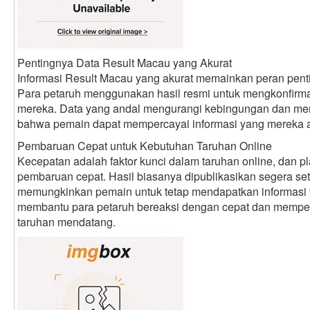
Pentingnya Data Result Macau yang Akurat
Informasi Result Macau yang akurat memainkan peran pentin
Para petaruh menggunakan hasil resmi untuk mengkonfirmas
mereka. Data yang andal mengurangi kebingungan dan m
bahwa pemain dapat mempercayai informasi yang mereka ak
Pembaruan Cepat untuk Kebutuhan Taruhan Online
Kecepatan adalah faktor kunci dalam taruhan online, dan p
pembaruan cepat. Hasil biasanya dipublikasikan segera se
memungkinkan pemain untuk tetap mendapatkan informasi 
membantu para petaruh bereaksi dengan cepat dan mempers
taruhan mendatang.