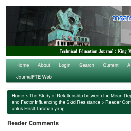
Home
About
Login
Search
Current
A
JournalFTE Web
Home
>
The Study of Relationship between the Mean Dep
and Factor Influencing the Skid Resistance
>
Reader Co
untuk Hasil Taruhan yang
Reader Comments