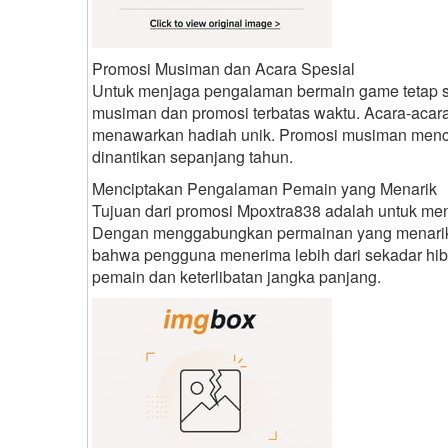
Promosi Musiman dan Acara Spesial
Untuk menjaga pengalaman bermain game tetap s
musiman dan promosi terbatas waktu. Acara-acar
menawarkan hadiah unik. Promosi musiman mencip
dinantikan sepanjang tahun.
Menciptakan Pengalaman Pemain yang Menarik
Tujuan dari promosi Mpoxtra838 adalah untuk m
Dengan menggabungkan permainan yang menarik d
bahwa pengguna menerima lebih dari sekadar hib
pemain dan keterlibatan jangka panjang.