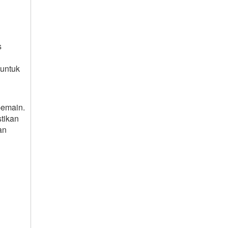
s
 untuk
pemain.
tikan
an