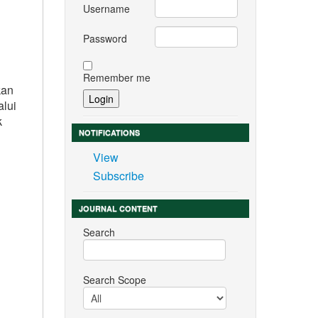
Username
Password
Remember me
kan
alui
k
NOTIFICATIONS
View
Subscribe
JOURNAL CONTENT
Search
Search Scope