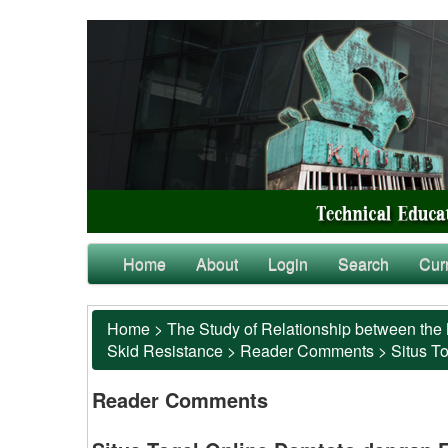
Home
About
Login
Search
Cur
Home
>
The Study of Relationship between the 
Skid Resistance
>
Reader Comments
>
Situs T
Reader Comments