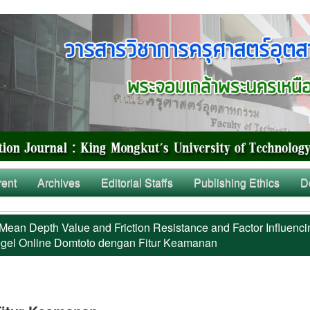
rent
Archives
Editorial Staffs
Publishing Ethics
D
Mean Depth Value and Friction Resistance and Factor Influenci
ogel Online Domtoto dengan Fitur Keamanan