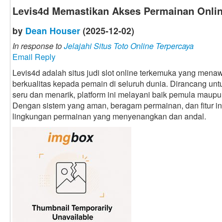
Levis4d Memastikan Akses Permainan Onli
by
Dean Houser
(2025-12-02)
In response to
Jelajahi Situs Toto Online Terpercaya
Email Reply
Levis4d adalah situs judi slot online terkemuka yang mena
berkualitas kepada pemain di seluruh dunia. Dirancang u
seru dan menarik, platform ini melayani baik pemula mau
Dengan sistem yang aman, beragam permainan, dan fitur in
lingkungan permainan yang menyenangkan dan andal.