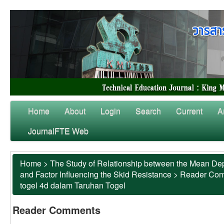
Home
About
Login
Search
Current
A
JournalFTE Web
Home
>
The Study of Relationship between the Mean Dep
and Factor Influencing the Skid Resistance
>
Reader Co
togel 4d dalam Taruhan Togel
Reader Comments