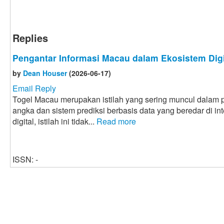
Replies
Pengantar Informasi Macau dalam Ekosistem Dig
by
Dean Houser
(2026-06-17)
Email Reply
Togel Macau merupakan istilah yang sering muncul dala
angka dan sistem prediksi berbasis data yang beredar di i
digital, istilah ini tidak...
Read more
ISSN: -