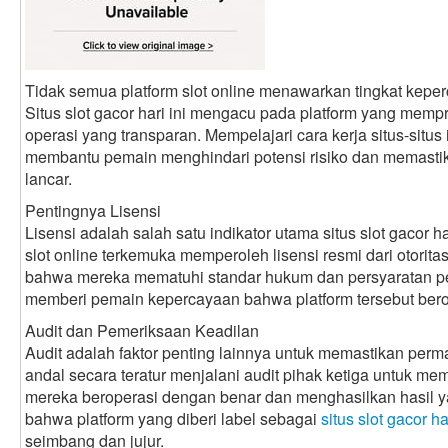
Tidak semua platform slot online menawarkan tingkat kepe
Situs slot gacor hari ini mengacu pada platform yang mem
operasi yang transparan. Mempelajari cara kerja situs-situs 
membantu pemain menghindari potensi risiko dan memast
lancar.
Pentingnya Lisensi
Lisensi adalah salah satu indikator utama situs slot gacor ha
slot online terkemuka memperoleh lisensi resmi dari otorit
bahwa mereka mematuhi standar hukum dan persyaratan pera
memberi pemain kepercayaan bahwa platform tersebut bero
Audit dan Pemeriksaan Keadilan
Audit adalah faktor penting lainnya untuk memastikan perma
andal secara teratur menjalani audit pihak ketiga untuk me
mereka beroperasi dengan benar dan menghasilkan hasil y
bahwa platform yang diberi label sebagai
situs slot gacor har
seimbang dan jujur.