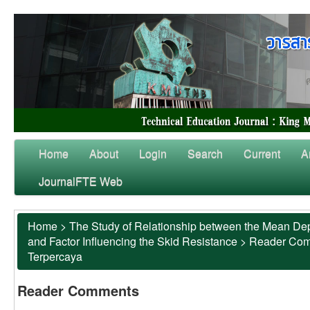
Home
About
Login
Search
Current
A
JournalFTE Web
Home
>
The Study of Relationship between the Mean Dep
and Factor Influencing the Skid Resistance
>
Reader Co
Terpercaya
Reader Comments