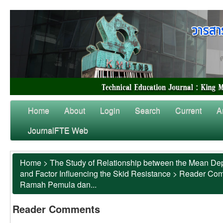
Home
About
Login
Search
Current
A
JournalFTE Web
Home
>
The Study of Relationship between the Mean Dep
and Factor Influencing the Skid Resistance
>
Reader Co
Ramah Pemula dan...
Reader Comments