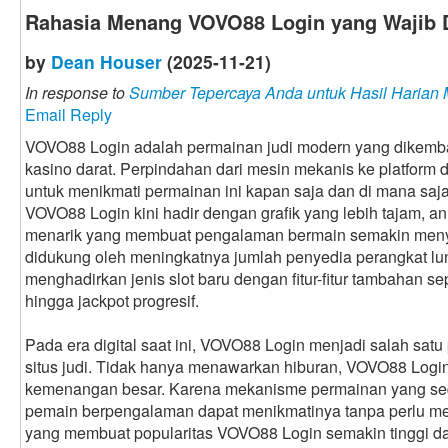
Rahasia Menang VOVO88 Login yang Wajib D
by
Dean Houser
(2025-11-21)
In response to
Sumber Tepercaya Anda untuk Hasil Harian M
Email Reply
VOVO88 Login adalah permainan judi modern yang dikembang
kasino darat. Perpindahan dari mesin mekanis ke platform
untuk menikmati permainan ini kapan saja dan di mana saja
VOVO88 Login kini hadir dengan grafik yang lebih tajam, 
menarik yang membuat pengalaman bermain semakin meny
didukung oleh meningkatnya jumlah penyedia perangkat lu
menghadirkan jenis slot baru dengan fitur-fitur tambahan sepe
hingga jackpot progresif.
Pada era digital saat ini, VOVO88 Login menjadi salah satu
situs judi. Tidak hanya menawarkan hiburan, VOVO88 Logi
kemenangan besar. Karena mekanisme permainan yang se
pemain berpengalaman dapat menikmatinya tanpa perlu me
yang membuat popularitas VOVO88 Login semakin tinggi da