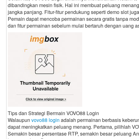
dibandingkan mesin fisik. Hal ini membuat peluang menan
jangka panjang. Fitur-fitur pendukung seperti demo slot jug
Pemain dapat mencoba permainan secara gratis tanpa mod
dan fitur permainan sebelum mulai bertaruh dengan uang as
Tips dan Strategi Bermain VOVO88 Login
Walaupun
vovo88 login
adalah permainan berbasis keberun
dapat meningkatkan peluang menang. Pertama, pilihlah V
Semakin besar persentase RTP, semakin besar peluang A