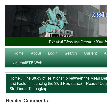
Home
About
Login
Search
Current
A
JournalFTE Web
Home
>
The Study of Relationship between the Mean Dep
and Factor Influencing the Skid Resistance
>
Reader Co
Slot Demo Terlengkap
Reader Comments