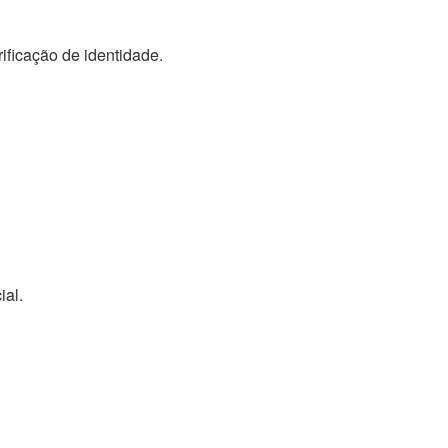
rificação de identidade.
al.