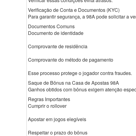
Verificar essas condições evita atrasos.
Verificação de Conta e Documentos (KYC)
Para garantir segurança, a 98A pode solicitar a ve
Documentos Comuns
Documento de identidade
Comprovante de residência
Comprovante do método de pagamento
Esse processo protege o jogador contra fraudes.
Saque de Bônus na Casa de Apostas 98A
Ganhos obtidos com bônus exigem atenção especi
Regras Importantes
Cumprir o rollover
Apostar em jogos elegíveis
Respeitar o prazo do bônus