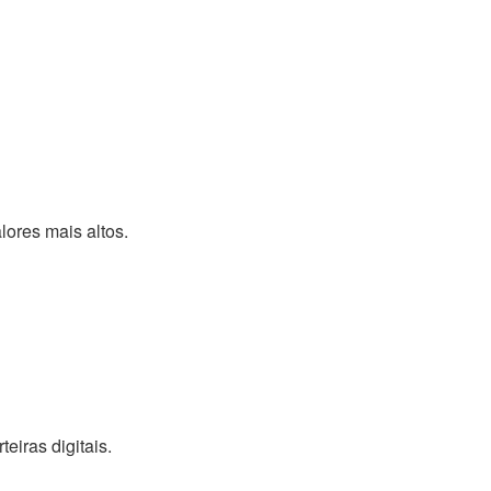
lores mais altos.
eiras digitais.