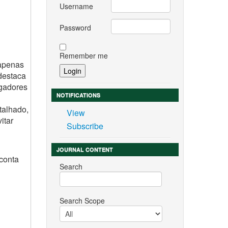
Username
Password
Remember me
 apenas
destaca
ogadores
NOTIFICATIONS
talhado,
View
itar
Subscribe
JOURNAL CONTENT
 conta
Search
Search Scope