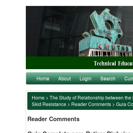
Home
About
Login
Search
Cur
Home
>
The Study of Relationship between the 
Skid Resistance
>
Reader Comments
>
Guia Co
Reader Comments