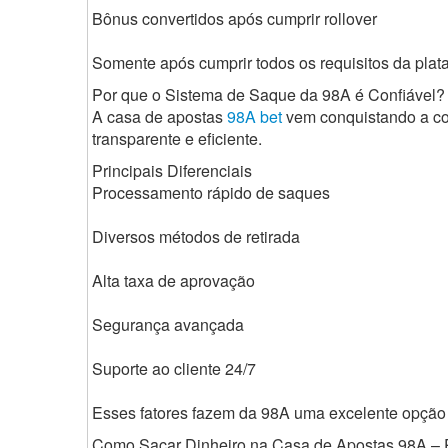
Bônus convertidos após cumprir rollover
Somente após cumprir todos os requisitos da plata
Por que o Sistema de Saque da 98A é Confiável?
A casa de apostas
98A bet
vem conquistando a co
transparente e eficiente.
Principais Diferenciais
Processamento rápido de saques
Diversos métodos de retirada
Alta taxa de aprovação
Segurança avançada
Suporte ao cliente 24/7
Esses fatores fazem da 98A uma excelente opção 
Como Sacar Dinheiro na Casa de Apostas 98A –