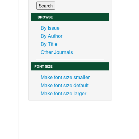
BROWSE
By Issue
By Author
By Title
Other Journals
FONT SIZE
Make font size smaller
Make font size default
Make font size larger