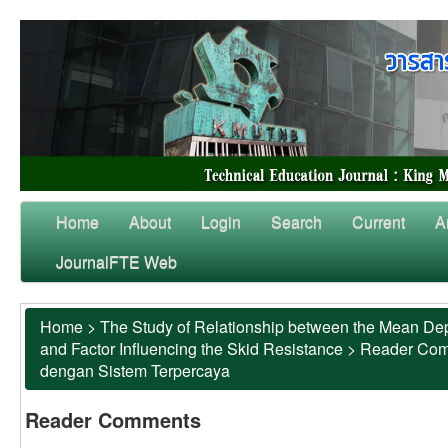
Home
About
Login
Search
Current
A
JournalFTE Web
Home
>
The Study of Relationship between the Mean Dep
and Factor Influencing the Skid Resistance
>
Reader Co
dengan Sistem Terpercaya
Reader Comments