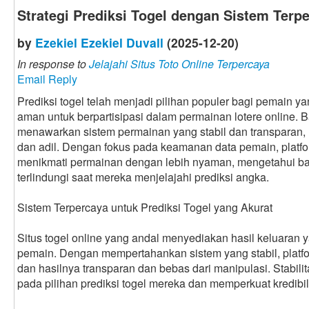
Strategi Prediksi Togel dengan Sistem Terp
by
Ezekiel Ezekiel Duvall
(2025-12-20)
In response to
Jelajahi Situs Toto Online Terpercaya
Email Reply
Prediksi togel telah menjadi pilihan populer bagi pemain y
aman untuk berpartisipasi dalam permainan lotere online. 
menawarkan sistem permainan yang stabil dan transparan,
dan adil. Dengan fokus pada keamanan data pemain, platf
menikmati permainan dengan lebih nyaman, mengetahui ba
terlindungi saat mereka menjelajahi prediksi angka.
Sistem Terpercaya untuk Prediksi Togel yang Akurat
Situs togel online yang andal menyediakan hasil keluaran 
pemain. Dengan mempertahankan sistem yang stabil, plat
dan hasilnya transparan dan bebas dari manipulasi. Stabil
pada pilihan prediksi togel mereka dan memperkuat kredibil