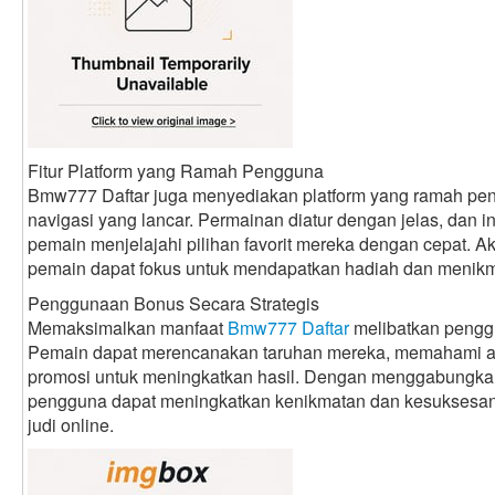
Fitur Platform yang Ramah Pengguna
Bmw777 Daftar juga menyediakan platform yang ramah pe
navigasi yang lancar. Permainan diatur dengan jelas, dan i
pemain menjelajahi pilihan favorit mereka dengan cepat. A
pemain dapat fokus untuk mendapatkan hadiah dan menikma
Penggunaan Bonus Secara Strategis
Memaksimalkan manfaat
Bmw777 Daftar
melibatkan penggu
Pemain dapat merencanakan taruhan mereka, memahami a
promosi untuk meningkatkan hasil. Dengan menggabungkan 
pengguna dapat meningkatkan kenikmatan dan kesuksesan 
judi online.