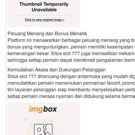
Peluang Menang dan Bonus Menarik
Platform ini menawarkan berbagai peluang menang yang ting
bonus yang menguntungkan, pemain memiliki kesempatan l
kemenangan besar. Situs slot 777 juga memastikan mekani
sehingga setiap pemain dapat menikmati pengalaman ber
Kemudahan Akses dan Dukungan Pelanggan
Situs slot 777 dirancang dengan antarmuka yang mudah digu
memudahkan pemain menemukan permainan favorit, promo men
tim layanan pelanggan siap membantu menyelesaikan pert
setiap pemain merasa nyaman dan didukung selama berma